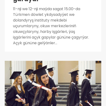
11-nji we 12-nji maýda sagat 15.00-da
Türkmen döwlet ykdysadyýet we
dolandyryş instituty mekdebi
uçurumlaryny, okuw merkezleriniň
okuwçylaryny, harby işgärleri, ýaş
işgärlerini açyk gapylar gününe çagyrýar.
Açyk gününe gelýänler…