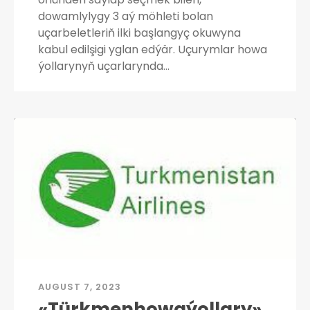
dowamlylygy 3 aý möhleti bolan
uçarbeletleriň ilki başlangyç okuwyna
kabul edilşigi yglan edýär. Uçurymlar howa
ýollarynyň uçarlarynda…
AUGUST 7, 2023
«Türkmenhowaýollary»