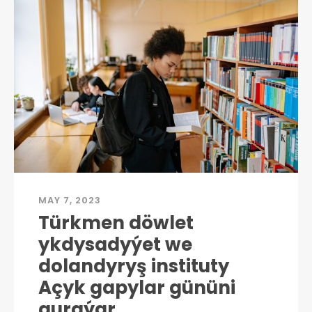
MAY 7, 2023
Türkmen döwlet
ykdysadyýet we
dolandyryş instituty
Açyk gapylar gününi
guraýar