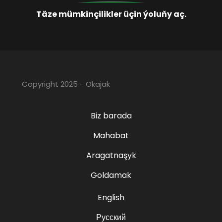
Täze mümkinçilikler üçin ýoluňy aç.
Copyright 2025 - Okajak
Biz barada
Mahabat
Aragatnaşyk
Goldamak
English
Русский