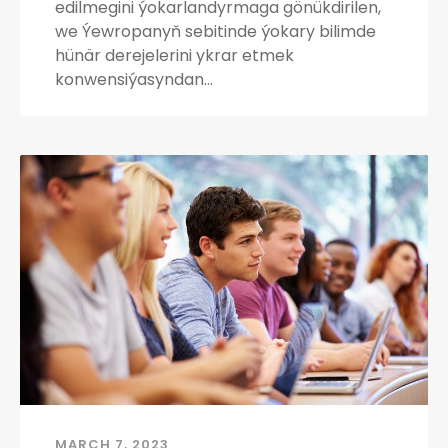
edilmegini ýokarlandyrmaga gönükdirilen,
we Ýewropanyň sebitinde ýokary bilimde
hünär derejelerini ykrar etmek
konwensiýasyndan…
MARCH 7, 2023