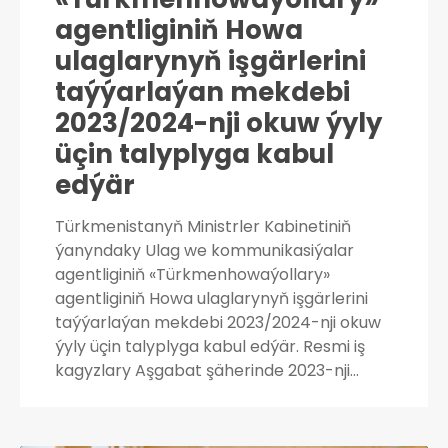
agentliginiň Howa
ulaglarynyň işgärlerini
taýýarlaýan mekdebi
2023/2024-nji okuw ýyly
üçin talyplyga kabul
edýär
Türkmenistanyň Ministrler Kabinetiniň
ýanyndaky Ulag we kommunikasiýalar
agentliginiň «Türkmenhowaýollary»
agentliginiň Howa ulaglarynyň işgärlerini
taýýarlaýan mekdebi 2023/2024-nji okuw
ýyly üçin talyplyga kabul edýär. Resmi iş
kagyzlary Aşgabat şäherinde 2023-nji…