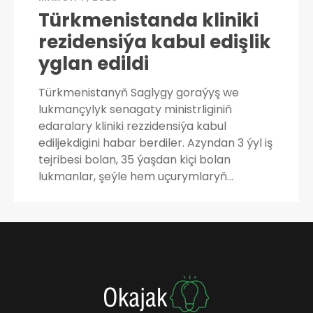
Türkmenistanda kliniki
rezidensiýa kabul edişlik
yglan edildi
Türkmenistanyň Saglygy goraýyş we
lukmançylyk senagaty ministrliginiň
edaralary kliniki rezzidensiýa kabul
ediljekdigini habar berdiler. Azyndan 3 ýyl iş
tejribesi bolan, 35 ýaşdan kiçi bolan
lukmanlar, şeýle hem uçurymlaryň…