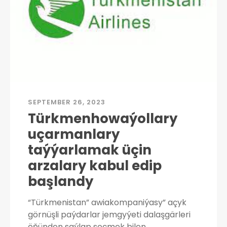
SEPTEMBER 26, 2023
Türkmenhowaýollary
uçarmanlary
taýýarlamak üçin
arzalary kabul edip
başlandy
“Türkmenistan” awiakompaniýasy” açyk
görnüşli paýdarlar jemgyýeti dalaşgärleri
öňünden saýlap seçmek bilen,