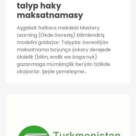
talyp haky
maksatnamasy
Aşgabat halkara mekdebi Mastery
Learning (Ökde öwreniş) bilimlendiriş
modelini goldaýar. Talyplar öwrenilýän
maksatnama boýunça ýokary derejede
ökdelik (bilim, endik we başarnyk)
gazanmaga mümkinçilik berýän tizlikde
okaýarlar. Şeýle çemeleşme…