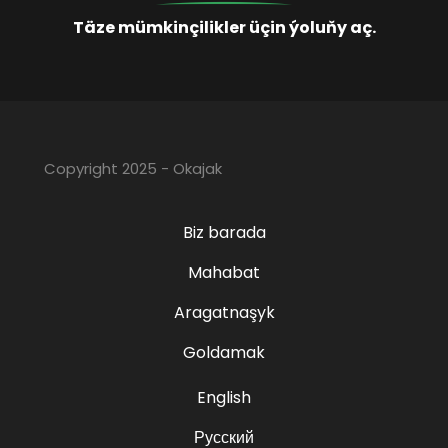
Täze mümkinçilikler üçin ýoluňy aç.
Copyright 2025 - Okajak
Biz barada
Mahabat
Aragatnaşyk
Goldamak
English
Русский