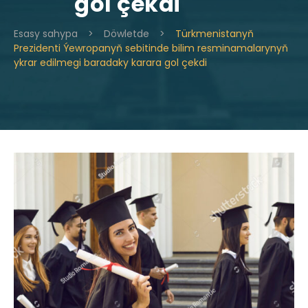
gol çekdi
Esasy sahypa
>
Döwletde
>
Türkmenistanyň
Prezidenti Ýewropanyň sebitinde bilim resminamalarynyň
ykrar edilmegi baradaky karara gol çekdi