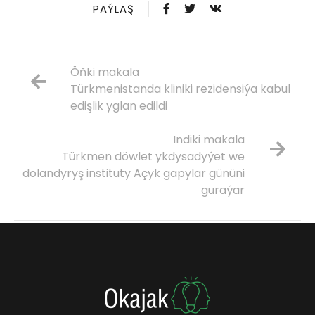
PAÝLAŞ
Öňki makala
Türkmenistanda kliniki rezidensiýa kabul
edişlik yglan edildi
Indiki makala
Türkmen döwlet ykdysadyýet we
dolandyryş instituty Açyk gapylar gününi
guraýar