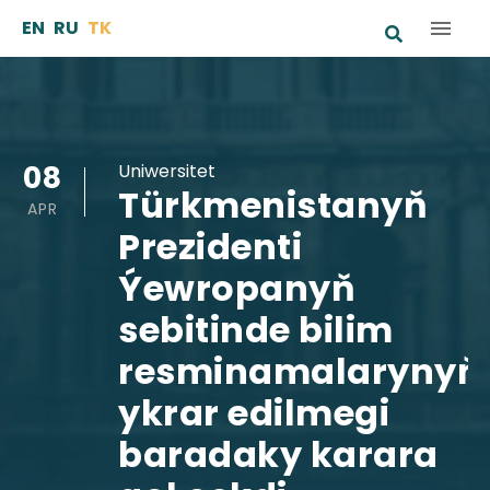
Skip
EN
RU
TK
to
content
08
Uniwersitet
Türkmenistanyň
APR
Prezidenti
Ýewropanyň
sebitinde bilim
resminamalarynyň
ykrar edilmegi
baradaky karara