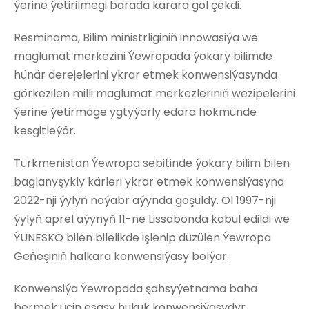
ýerine ýetirilmegi barada karara gol çekdi.
Resminama, Bilim ministrliginiň innowasiýa we
maglumat merkezini Ýewropada ýokary bilimde
hünär derejelerini ykrar etmek konwensiýasynda
görkezilen milli maglumat merkezleriniň wezipelerini
ýerine ýetirmäge ygtyýarly edara hökmünde
kesgitleýär.
Türkmenistan Ýewropa sebitinde ýokary bilim bilen
baglanyşykly kärleri ykrar etmek konwensiýasyna
2022-nji ýylyň noýabr aýynda goşuldy. Ol 1997-nji
ýylyň aprel aýynyň 11-ne Lissabonda kabul edildi we
ÝUNESKO bilen bilelikde işlenip düzülen Ýewropa
Geňeşiniň halkara konwensiýasy bolýar.
Konwensiýa Ýewropada şahsyýetnama baha
bermek üçin esasy hukuk konwensiýasydyr.