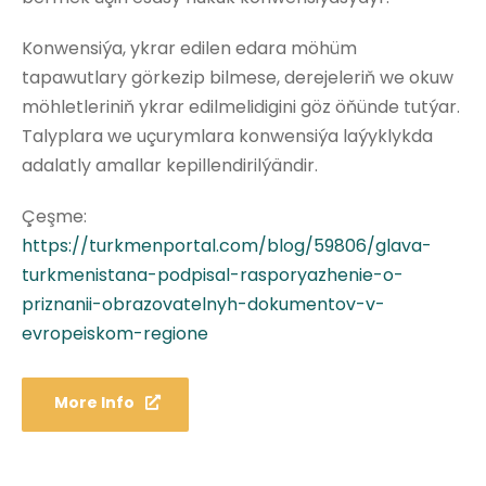
Konwensiýa, ykrar edilen edara möhüm
tapawutlary görkezip bilmese, derejeleriň we okuw
möhletleriniň ykrar edilmelidigini göz öňünde tutýar.
Talyplara we uçurymlara konwensiýa laýyklykda
adalatly amallar kepillendirilýändir.
Çeşme:
https://turkmenportal.com/blog/59806/glava-
turkmenistana-podpisal-rasporyazhenie-o-
priznanii-obrazovatelnyh-dokumentov-v-
evropeiskom-regione
More Info