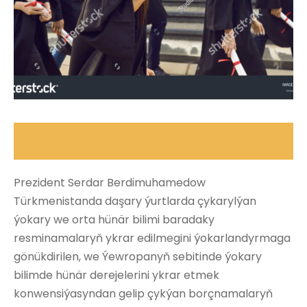
Prezident Serdar Berdimuhamedow
Türkmenistanda daşary ýurtlarda çykarylýan
ýokary we orta hünär bilimi baradaky
resminamalaryň ykrar edilmegini ýokarlandyrmaga
gönükdirilen, we Ýewropanyň sebitinde ýokary
bilimde hünär derejelerini ykrar etmek
konwensiýasyndan gelip çykýan borçnamalaryň