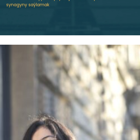
synagyny saýlamak