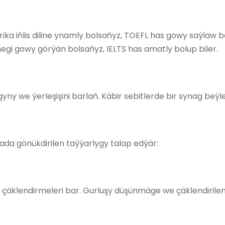
a iňlis diline ynamly bolsaňyz, TOEFL has gowy saýlaw bo
nmegi gowy görýän bolsaňyz, IELTS has amatly bolup biler.
ny we ýerleşişini barlaň. Käbir sebitlerde bir synag beýle
da gönükdirilen taýýarlygy talap edýär:
t çäklendirmeleri bar. Gurluşy düşünmäge we çäklendiril