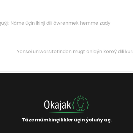
üýji: Näme üçin ikinji dili öwrenmek hemme zady
Yonsei uniwersitetinden mugt onlaýn koreý dili ku
Täze mümkinçilikler üçin ýoluňy aç.