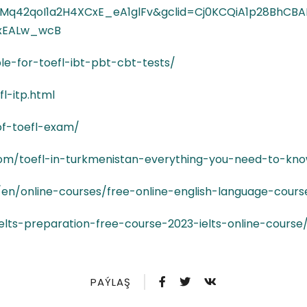
Mq42qoI1a2H4XCxE_eA1glFv&gclid=Cj0KCQiA1p28BhC
gxEALw_wcB
le-for-toefl-ibt-pbt-cbt-tests/
l-itp.html
of-toefl-exam/
com/toefl-in-turkmenistan-everything-you-need-to-kn
/en/online-courses/free-online-english-language-cours
elts-preparation-free-course-2023-ielts-online-course
PAÝLAŞ