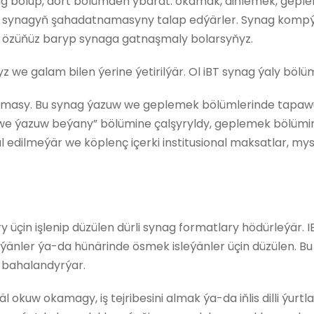
ag bolup, dört bölümden ybarat: okamak, diňlemek, geple
bu synagyň şahadatnamasyny talap edýärler. Synag komp
 özüňüz baryp synaga gatnaşmaly bolarsyňyz.
 we galam bilen ýerine ýetirilýär. Ol iBT synag ýaly böl
tnamasy. Bu synag ýazuw we geplemek bölümlerinde tapa
e ýazuw beýany” bölümine çalşyryldy, geplemek bölümin
 edilmeýär we köplenç içerki institusional maksatlar, mysa
y üçin işlenip düzülen dürli synag formatlary hödürleýär
nler ýa-da hünärinde ösmek isleýänler üçin düzülen. Bu sy
bahalandyrýar.
 okuw okamagy, iş tejribesini almak ýa-da iňlis dilli ýurt