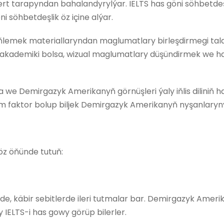
ert tarapyndan bahalandyrylýar. IELTS has göni söhbetde
 söhbetdeşlik öz içine alýar.
lemek materiallaryndan maglumatlary birleşdirmegi talap
m akademiki bolsa, wizual maglumatlary düşündirmek we h
a we Demirgazyk Amerikanyň görnüşleri ýaly iňlis diliniň h
m faktor bolup biljek Demirgazyk Amerikanyň nyşanlaryny
öz öňünde tutuň:
-de, käbir sebitlerde ileri tutmalar bar. Demirgazyk Ameri
IELTS-i has gowy görüp bilerler.