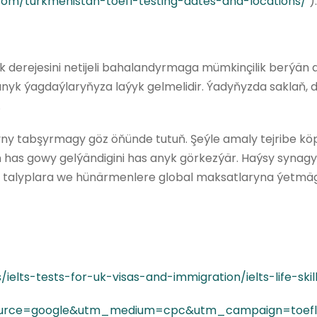
com/turkmenistan-toefl-testing-dates-and-locations/
).
lmek derejesini netijeli bahalandyrmaga mümkinçilik berýän
 anyk ýagdaýlaryňyza laýyk gelmelidir. Ýadyňyzda saklaň, 
.
ny tabşyrmagy göz öňünde tutuň. Şeýle amaly tejribe köp
 has gowy gelýändigini has anyk görkezýär. Haýsy synag
alyplara we hünärmenlere global maksatlaryna ýetmäge kömek et
/ielts-tests-for-uk-visas-and-immigration/ielts-life-skil
_source=google&utm_medium=cpc&utm_campaign=toef