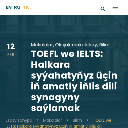
Skip
EN
RU
TK
to
content
12
Makalalar
,
Okajak makalalary
,
Bilim
TOEFL we IELTS:
FEB
Halkara
syýahatyňyz üçin
iň amatly iňlis dili
synagyny
saýlamak
Esasy sahypa
>
Makalalar
>
Bilim
>
TOEFL we
IELTS: Halkara syýahatyňyz üçin iň amatly iňlis dili