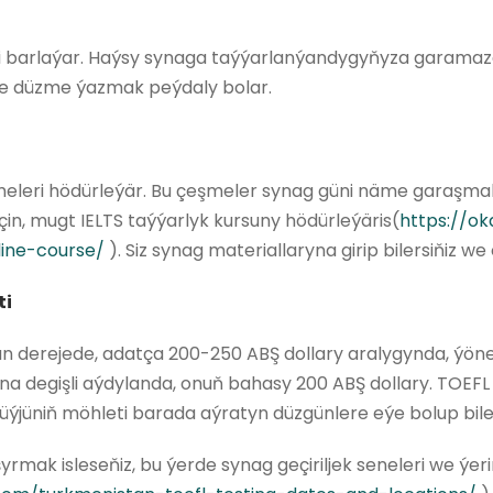
megi barlaýar. Haýsy synaga taýýarlanýandygyňyza garamaz
we düzme ýazmak peýdaly bolar.
şmeleri hödürleýär. Bu çeşmeler synag güni näme garaşma
in, mugt IELTS taýýarlyk kursuny hödürleýäris(
https://ok
line-course/
). Siz synag materiallaryna girip bilersiňiz we
ti
n derejede, adatça 200-250 ABŞ dollary aralygynda, ýöne
degişli aýdylanda, onuň bahasy 200 ABŞ dollary. TOEFL net
güýjüniň möhleti barada aýratyn düzgünlere eýe bolup bile
ak isleseňiz, bu ýerde synag geçiriljek seneleri we ýerin