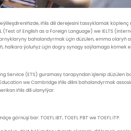
lleşdireniňizde, iňlis dili derejesini tassyklamak köplen
OEFL (Test of English as a Foreign Language) we IELTS (Inte
i başarnyklaryny bahalandyrmak üçin düzülen, emma olaryň 
ň, halkara ýoluňyz üçin dogry synagy saýlamaga kömek etm
g Service (ETS) guramasy tarapyndan işlenip düzülen bolu
 Education we Cambridge iňlis dilini bahalandyrmak assosi
an iňlis dili ulanylýar.
näçe görnüşi bar: TOEFL iBT, TOEFL PBT we TOEFL iTP.