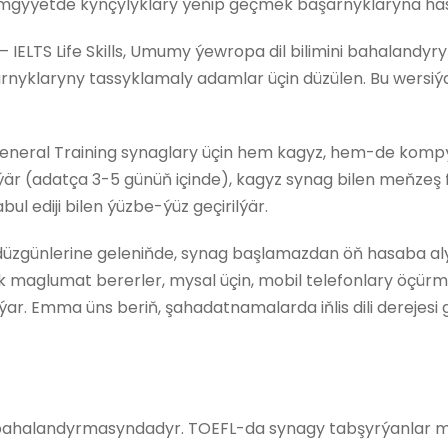
jemgyýetde kynçylyklary ýeňip geçmek başarnyklaryna has 
IELTS Life Skills, Umumy ýewropa dil bilimini bahalandyr
yklaryny tassyklamaly adamlar üçin düzülen. Bu wersiýa
neral Training synaglary üçin hem kagyz, hem-de kompýu
är (adatça 3-5 günüň içinde), kagyz synag bilen meňzeş fo
 ediji bilen ýüzbe-ýüz geçirilýär.
üzgünlerine geleniňde, synag başlamazdan öň hasaba aly
k maglumat bererler, mysal üçin, mobil telefonlary öçürm
lýar. Emma üns beriň, şahadatnamalarda iňlis dili derejesi
bahalandyrmasyndadyr. TOEFL-da synagy tabşyrýanlar mik